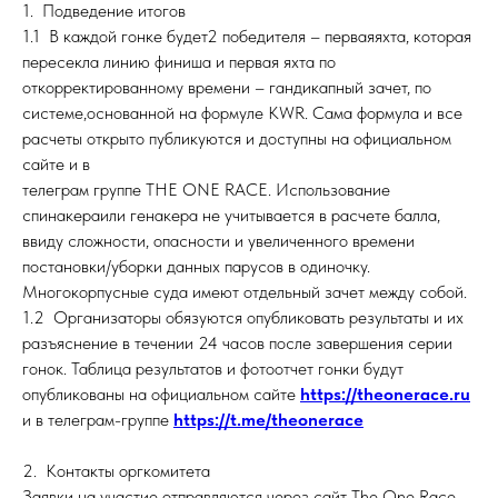
1. Подведение итогов
1.1 В каждой гонке будет2 победителя – перваяяхта, которая
пересекла линию финиша и первая яхта по
откорректированному времени – гандикапный зачет, по
системе,основанной на формуле KWR. Сама формула и все
расчеты открыто публикуются и доступны на официальном
сайте и в
телеграм группе THE ONE RACE. Использование
спинакераили генакера не учитывается в расчете балла,
ввиду сложности, опасности и увеличенного времени
постановки/уборки данных парусов в одиночку.
Многокорпусные суда имеют отдельный зачет между собой.
1.2 Организаторы обязуются опубликовать результаты и их
разъяснение в течении 24 часов после завершения серии
гонок. Таблица результатов и фотоотчет гонки будут
опубликованы на официальном сайте
https://theonerace.ru
и в телеграм-группе
https://t.me/theonerace
2. Контакты оргкомитета
Заявки на участие отправляются через сайт The One Race,