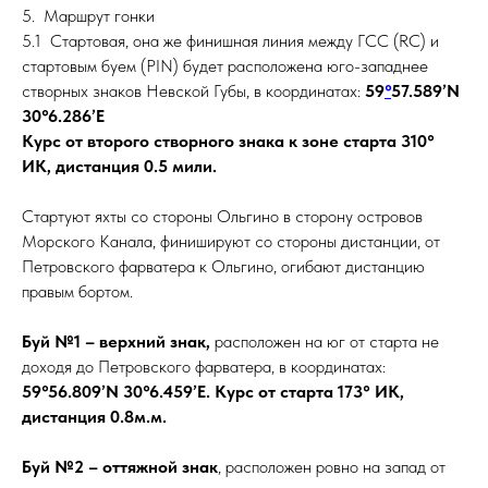
5. Маршрут гонки
5.1 Стартовая, она же финишная линия между ГСС (RC) и
стартовым буем (PIN) будет расположена юго-западнее
створных знаков Невской Губы, в координатах:
59
°
57.589’N
30°6.286’E
Курс от второго створного знака к зоне старта 310°
ИК, дистанция 0.5 мили.
Стартуют яхты со стороны Ольгино в сторону островов
Морского Канала, финишируют со стороны дистанции, от
Петровского фарватера к Ольгино, огибают дистанцию
правым бортом.
Буй №1 – верхний знак,
расположен на юг от старта не
доходя до Петровского фарватера, в координатах:
59°56.809’N 30°6.459’E. Курс от старта 173° ИК,
дистанция 0.8м.м.
Буй №2 – оттяжной знак
, расположен ровно на запад от