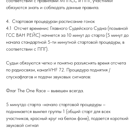
соответствии с правилами МППСС и ППГ, участники
обязуются знать и соблюдать данные правила.
4. Стартовая процедураи расписание гонок
4.1 Отсчет временис Главного Судейского Судна (позывной
ГСС ВАН РЕЙС) начнется за 10 минут до старта (5 минут до
начала стандартной 5-ти минутной стартовой процедуры, в
соответствии с ППГ).
Судьи обязуются четко и понятно разъяснять время отсчета
по радиосвязи, каналVHF 72. Процедура поднятия /
спускафлагов и подачи звуковых сигналов:
Флаг The One Race – вывешен всегда.
5 минутдо старта -начало стартовой процедуры –
поднимается вымпел группы 1 (общий старт для всех
участников, красный круг на белом фоне), подается короткий
звуковой сигнал