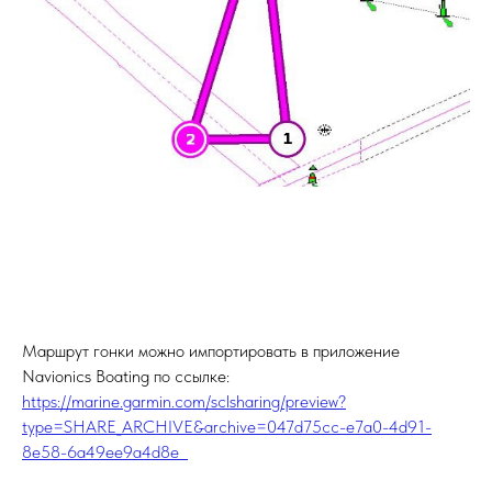
Маршрут гонки можно импортировать в приложение
Navionics Boating по ссылке:
https://marine.garmin.com/sclsharing/preview?
type=SHARE_ARCHIVE&archive=047d75cc-e7a0-4d91-
8e58-6a49ee9a4d8e