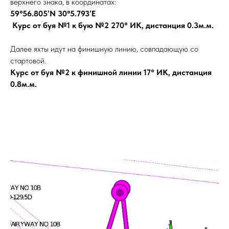
верхнего знака, в координатах:
59°56.805’N 30°5.793’E
Курс от буя №1 к бую №2 270° ИК, дистанция 0.3м.м.
Далее яхты идут на финишную линию, совпадающую со
стартовой.
Курс от буя №2 к финишной линии 17° ИК, дистанция
0.8м.м.